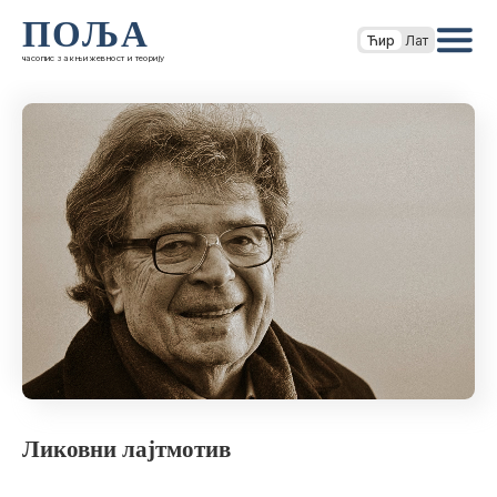
ПОЉА
Ћир
Лат
часопис за књижевност и теорију
Ликовни лајтмотив