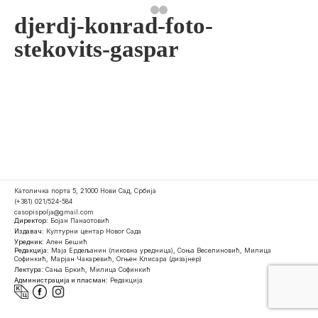
djerdj-konrad-foto-
stekovits-gaspar
Католичка порта 5, 21000 Нови Сад, Србија
(+381) 021/524-584
casopispolja@gmail.com
Директор:
Бојан Панаотовић
Издавач:
Културни центар Новог Сада
Уредник:
Ален Бешић
Редакција:
Маја Ердељанин (ликовна уредница), Соња Веселиновић, Милица
Софинкић, Марјан Чакаревић, Огњен Клисара (дизајнер)
Лектура:
Сања Бркић, Милица Софинкић
Администрација и пласман:
Редакција