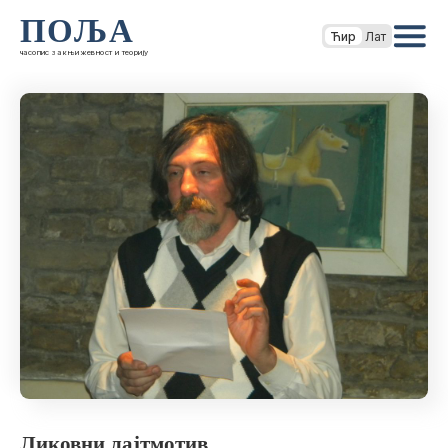
ПОЉА
Ћир
Лат
часопис за књижевност и теорију
Ликовни лајтмотив