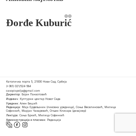
Đorđe Kuburić
Католичка порта 5, 21000 Нови Сад, Србија
(+381) 021/524-584
casopispolja@gmail.com
Директор:
Бојан Панаотовић
Издавач:
Културни центар Новог Сада
Уредник:
Ален Бешић
Редакција:
Маја Ердељанин (ликовна уредница), Соња Веселиновић, Милица
Софинкић, Марјан Чакаревић, Огњен Клисара (дизајнер)
Лектура:
Сања Бркић, Милица Софинкић
Администрација и пласман:
Редакција