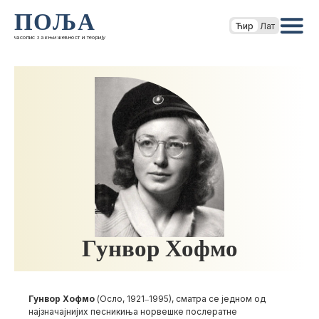
ПОЉА
Ћир
Лат
часопис за књижевност и теорију
Гунвор Хофмо
Гунвор Хофмо
(Осло, 1921‒1995), сматра се једном од
најзначајнијих песникиња норвешке послератне