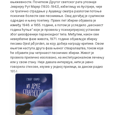
књижевности. Почетком Другог светског рата упознаје
Јеврејку Рут Мајер (1920‒1942), избеглицу из Аустрије, чије
се трагично страдање у Аушвицу сматра разлогом потоње
психичке болести ове песникиње. Овај догађај је суштински
одредио и њену поетику. Првих пет збирки објавила је
између 1946. и 1955. године, а потом је уследило „шеснаест
година ћутње” које је провела у психијатријској установи
због шизофреније параноидног типа. Међутим, након ове
невербалне
фазе живота, 1971. године објављује збирку
песама
Gjest på jorden
, за коју добија награду критике. Овом
књигом наступа друга фаза њеног стваралаштва, током које
ће објавити још четрнаест песничких збирки. Живот је
провела прилично изоловано, на институционалном лечењу
или у свом стану. Није давала интервјуе, нити је јавно
говорила стихове, изузев у једној прилици, за дански радио
1954.