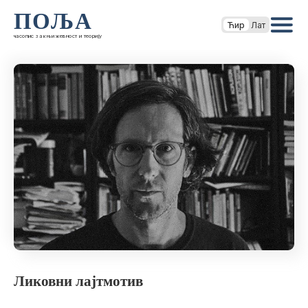
ПОЉА
Ћир
Лат
часопис за књижевност и теорију
Ликовни лајтмотив