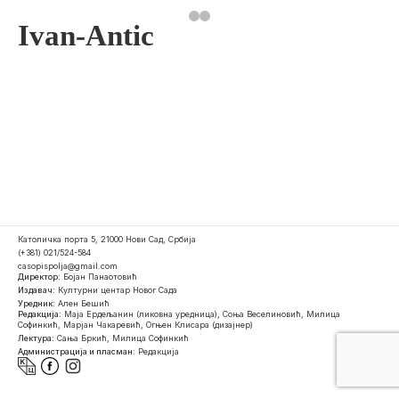
Ivan-Antic
Католичка порта 5, 21000 Нови Сад, Србија
(+381) 021/524-584
casopispolja@gmail.com
Директор:
Бојан Панаотовић
Издавач:
Културни центар Новог Сада
Уредник:
Ален Бешић
Редакција:
Маја Ердељанин (ликовна уредница), Соња Веселиновић, Милица
Софинкић, Марјан Чакаревић, Огњен Клисара (дизајнер)
Лектура:
Сања Бркић, Милица Софинкић
Администрација и пласман:
Редакција