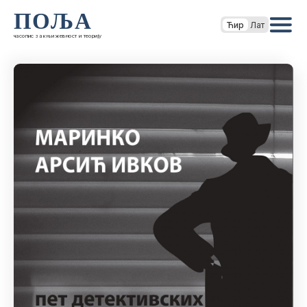
ПОЉА
Ћир
Лат
часопис за књижевност и теорију