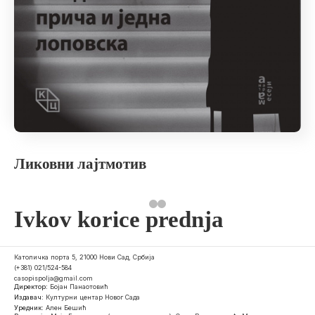
Ликовни лајтмотив
Ivkov korice prednja
Католичка порта 5, 21000 Нови Сад, Србија
(+381) 021/524-584
casopispolja@gmail.com
Директор:
Бојан Панаотовић
Издавач:
Културни центар Новог Сада
Уредник:
Ален Бешић