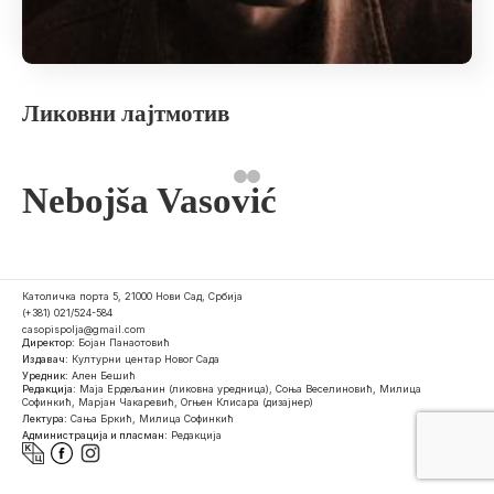
Ликовни лајтмотив
Nebojša Vasović
Католичка порта 5, 21000 Нови Сад, Србија
(+381) 021/524-584
casopispolja@gmail.com
Директор:
Бојан Панаотовић
Издавач:
Културни центар Новог Сада
Уредник:
Ален Бешић
Редакција:
Маја Ердељанин (ликовна уредница), Соња Веселиновић, Милица
Софинкић, Марјан Чакаревић, Огњен Клисара (дизајнер)
Лектура:
Сања Бркић, Милица Софинкић
Администрација и пласман:
Редакција