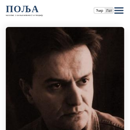
ПОЉА
Ћир
Лат
часопис за књижевност и теорију