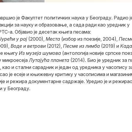
вршио је Факултет политичких наука у Београду. Радио ј
акцији за науку и образовање, а сада ради као уредник у
ТС-а. Објавио је десетак књига песама:
Јурећи у рај
(2000),
Места
(избор из поезије, 2004),
Песм
09),
Воде и ветрови
(2012),
Песме из лимба
(2019) и
Када
је књигу
Из музеја шумова
(антологија новије српске поез
гу микроесеја
Лутајућа планета
(2014). Био је уредник за п
, као и стални сарадник и један од уредника у часопису з
сао је есеје и књижевну критику у часописима и магазини
ије и режира документарне садржаје. Уредио је и режира
и у Београду.