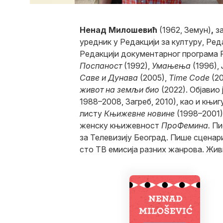
Ненад Милошевић
(1962, Земун)
,
за
уредник у Редакцији за културу, Ред
Редакцији документарног програма Р
Поспаност
(1992),
Умањења
(1996),
Саве и Дунава
(2005),
Time Code
(20
живот на земљи био
(2022). Објавио 
1988–2008, Загреб, 2010), као и књи
листу
Књижевне новине
(1998–2001)
женску књижевност
ПроФемина
.
Пи
за Телевизију Београд. Пише сценар
сто ТВ емисија разних жанрова. Жив