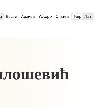
и
Вести
Архива
Ускоро
О нама
Ћир
Лат
илошевић