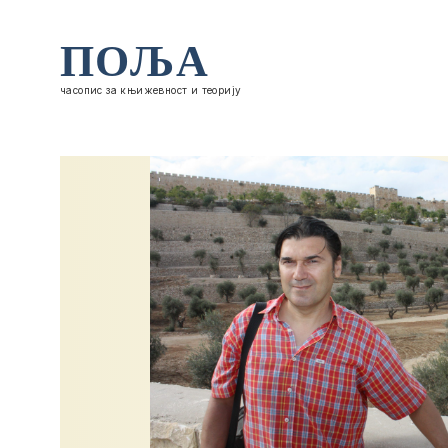
ПОЉА
часопис за књижевност и теорију