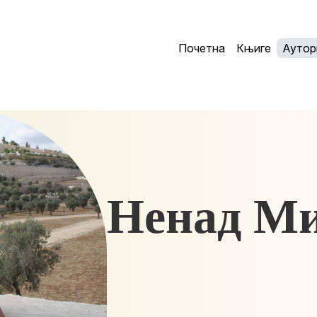
Почетна
Књиге
Аутор
Ненад М