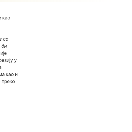
е као
е са
 би
ије
оезију у
а
ма као и
о преко