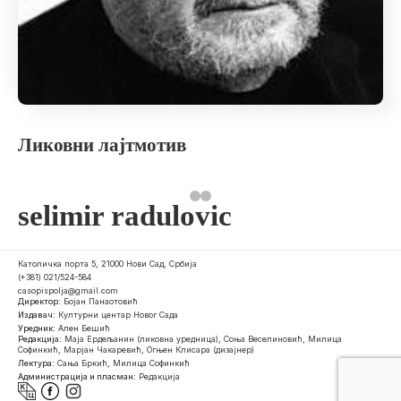
Ликовни лајтмотив
selimir radulovic
Католичка порта 5, 21000 Нови Сад, Србија
(+381) 021/524-584
casopispolja@gmail.com
Директор:
Бојан Панаотовић
Издавач:
Културни центар Новог Сада
Уредник:
Ален Бешић
Редакција:
Маја Ердељанин (ликовна уредница), Соња Веселиновић, Милица
Софинкић, Марјан Чакаревић, Огњен Клисара (дизајнер)
Лектура:
Сања Бркић, Милица Софинкић
Администрација и пласман:
Редакција