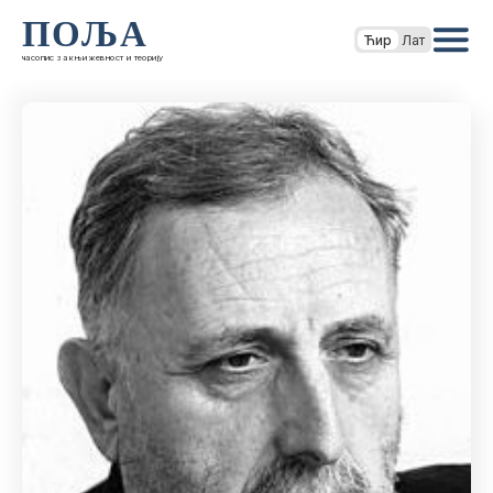
ПОЉА
Ћир
Лат
часопис за књижевност и теорију