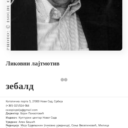
Ликовни лајтмотив
зебалд
Католичка порта 5, 21000 Нови Сад, Србија
(+381) 021/524-584
casopispolja@gmail.com
Директор:
Бојан Панаотовић
Издавач:
Културни центар Новог Сада
Уредник:
Ален Бешић
Редакција:
Маја Ердељанин (ликовна уредница), Соња Веселиновић, Милица