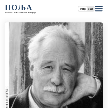
ПОЉА
Ћир
Лат
часопис за књижевност и теорију