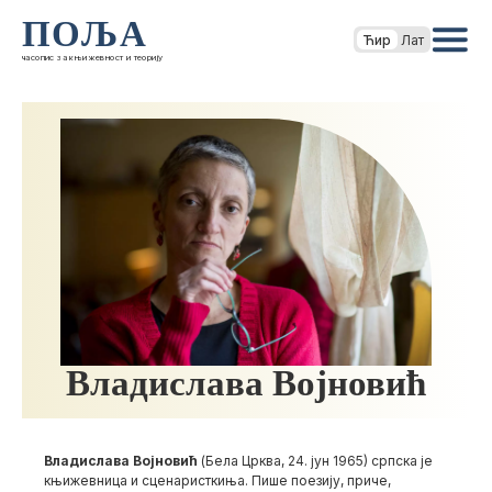
ПОЉА
Ћир
Лат
часопис за књижевност и теорију
Владислава Војновић
Владислава Војновић
(Бела Црква, 24. јун 1965) српска је
књижевница и сценаристкиња. Пише поезију, приче,