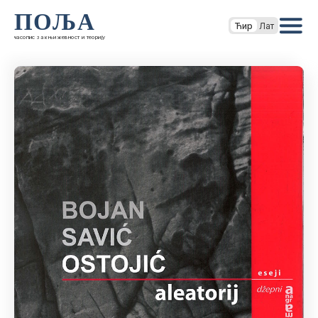
ПОЉА
Ћир
Лат
часопис за књижевност и теорију