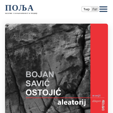
ПОЉА
Ћир
Лат
часопис за књижевност и теорију