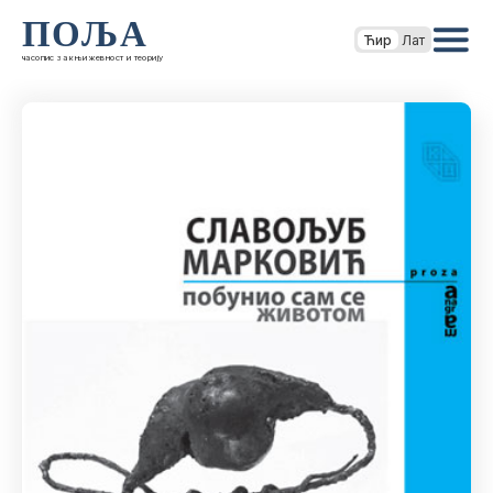
ПОЉА
Ћир
Лат
часопис за књижевност и теорију