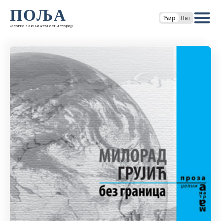
ПОЉА
Ћир
Лат
часопис за књижевност и теорију