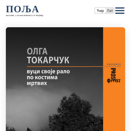
ПОЉА
Ћир
Лат
часопис за књижевност и теорију