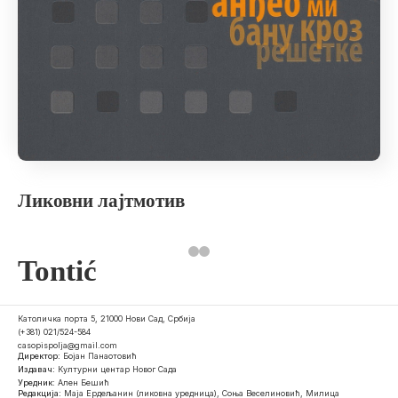
Ликовни лајтмотив
Tontić
Католичка порта 5, 21000 Нови Сад, Србија
(+381) 021/524-584
casopispolja@gmail.com
Директор:
Бојан Панаотовић
Издавач:
Културни центар Новог Сада
Уредник:
Ален Бешић
Редакција:
Маја Ердељанин (ликовна уредница), Соња Веселиновић, Милица