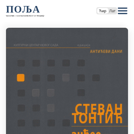
ПОЉА
Ћир
Лат
часопис за књижевност и теорију