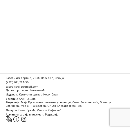
Католичка порта 5, 21000 Нови Сад, Србија
(+381) 021/524-584
casopispolja@gmail.com
Директор:
Бојан Панаотовић
Издавач:
Културни центар Новог Сада
Уредник:
Ален Бешић
Редакција:
Маја Ердељанин (ликовна уредница), Соња Веселиновић, Милица
Софинкић, Марјан Чакаревић, Огњен Клисара (дизајнер)
Лектура:
Сања Бркић, Милица Софинкић
Администрација и пласман:
Редакција