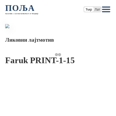
ПОЉА
Ћир
Лат
часопис за књижевност и теорију
Ликовни лајтмотив
Faruk PRINT-1-15