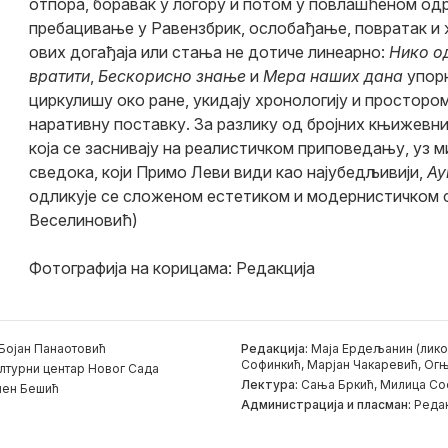
отпора, боравак у логору и потом у повлашћеном одр
пребацивање у Равензбрик, ослобађање, повратак и 
ових догађаја или стања не дотиче линеарно:
Нико од
вратити
,
Бескорисно знање
и
Мера наших дана
упор
циркулишу око ране, укидају хронологију и просторо
наративну поставку. За разлику од бројних књижевн
која се заснивају на реалистичком приповедању, уз м
сведока, који Примо Леви види као најубедљивији,
Ау
одликује се сложеном естетиком и модернистичком 
Веселиновић)
Фотографија на корицама: Редакција
Бојан Панаотовић
Редакција:
Маја Ердељанин (лико
Софинкић, Марјан Чакаревић, Огњ
лтурни центар Новог Сада
Лектура:
Сања Бркић, Милица Со
ен Бешић
Администрација и пласман:
Редак