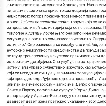
књижевности и књижевности Холокауста. Њено ме
питањима сведочења кризе током деценија након о
нацистичких логора показује посвећеност приказивањ
донео
lʼunivers concentrationnaire
, трауме која се не 
из прошлости већ као историја која се не завршава. 
трилогије
Аушвиц и после њега
она започиње речима:
сигурна да је ово што сам написала истинито. Сигурна
истинско.“ Ово разликовање између
vrai
и
véridique
п
ауторке о немогућности сведочанства да понуди за
потпуну транспозицију искустава преживелих или да
историјским догађајима. Она упућује на историјски м
истину, али управо субјективно искуство, као
истинс
који се можда не очитује у званичним формулацијама 
који пресудно одређује наш однос с прошлошћу. У с
или пак антимемоарским – записима, Делбо описује 
Санте у Паризу, погубљење супруга Жоржа Дидаша,
депортацију у Аушвиц-Биркенау, у сточном вагону, з
двадесет девет жена претежно ухапшених због дел