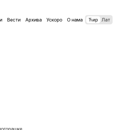
и
Вести
Архива
Ускоро
О нама
Ћир
Лат
логорашке