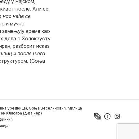
еду у Рајском,
живот после. Али се
 нас неће се
но и мучно
м замењују време као
их дела о Холокаусту
иран, разборит исказ
швиц и после њега
структуром. (Соња
вна уредница), Соња Веселиновић, Милица
ен Клисара (дизајнер)
финкић
ција