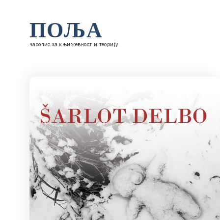
ПОЉА
часопис за књижевност и теорију