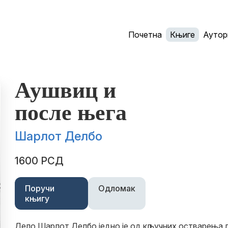
Почетна
Књиге
Аутор
Аушвиц и
после њега
Шарлот Делбо
1600 РСД
Поручи
Одломак
књигу
Дело Шарлот Делбо једно је од кључних остварења 