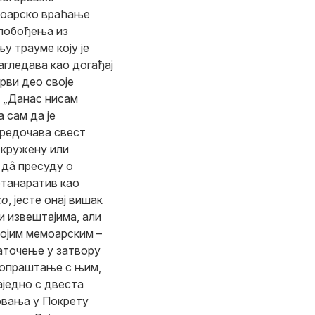
моарско враћање
слобођења из
у трауме коју је
сагледава као догађај
Први део своје
 „Данас нисам
 сам да је
редочава свест
окружену или
 дâ пресуду о
етанаратив као
ко
, јесте онај вишак
и извештајима, али
војим мемоарским –
заточење у затвору
 опраштање с њим,
аједно с двеста
овања у Покрету