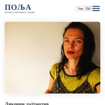
ПОЉА
Ћир
Лат
часопис за књижевност и теорију
Ликовни лајтмотив