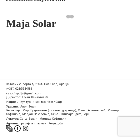
Maja Solar
Католичка порта 5, 21000 Нови Сад, Србија
(+381) 021/524-584
casopispolja@gmail.com
Директор:
Бојан Панаотовић
Издавач:
Културни центар Новог Сада
Уредник:
Ален Бешић
Редакција:
Маја Ердељанин (ликовна уредница), Соња Веселиновић, Милица
Софинкић, Марјан Чакаревић, Огњен Клисара (дизајнер)
Лектура:
Сања Бркић, Милица Софинкић
Администрација и пласман:
Редакција