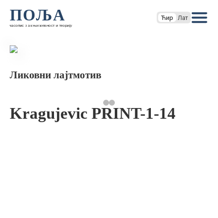
ПОЉА
Ћир
Лат
часопис за књижевност и теорију
Ликовни лајтмотив
Kragujevic PRINT-1-14