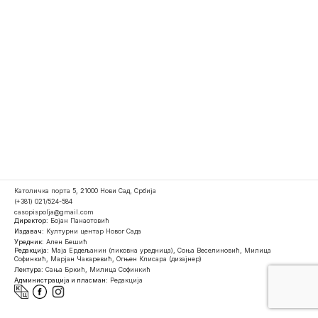
Католичка порта 5, 21000 Нови Сад, Србија
(+381) 021/524-584
casopispolja@gmail.com
Директор:
Бојан Панаотовић
Издавач:
Културни центар Новог Сада
Уредник:
Ален Бешић
Редакција:
Маја Ердељанин (ликовна уредница), Соња Веселиновић, Милица
Софинкић, Марјан Чакаревић, Огњен Клисара (дизајнер)
Лектура:
Сања Бркић, Милица Софинкић
Администрација и пласман:
Редакција