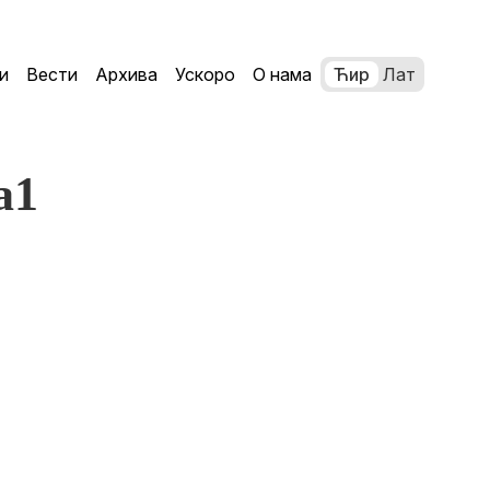
и
Вести
Архива
Ускоро
О нама
Ћир
Лат
a1