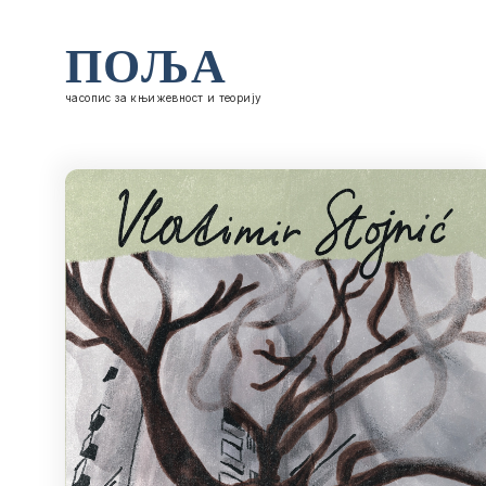
ПОЉА
часопис за књижевност и теорију