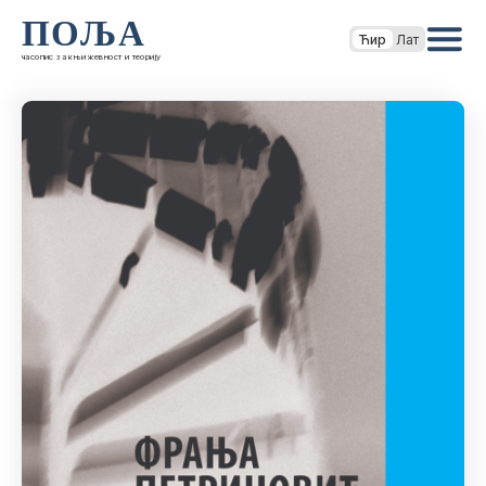
ПОЉА
Ћир
Лат
часопис за књижевност и теорију