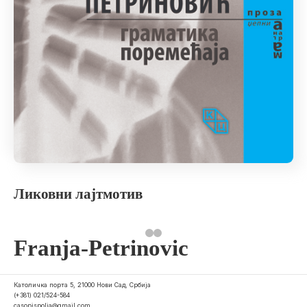
Ликовни лајтмотив
Franja-Petrinovic
Католичка порта 5, 21000 Нови Сад, Србија
(+381) 021/524-584
casopispolja@gmail.com