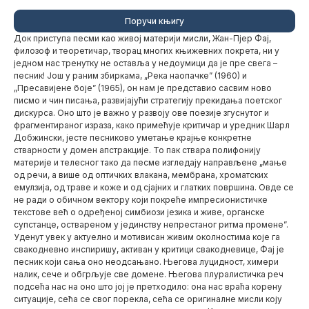
Поручи књигу
Док приступа песми као живој материји мисли, Жан-Пјер Фај,
филозоф и теоретичар, творац многих књижевних покрета, ни у
једном нас тренутку не оставља у недоумици да је пре свега –
песник! Још у раним збиркама, „Река наопачке” (1960) и
„Пресавијене боје” (1965), он нам је представио сасвим ново
писмо и чин писања, развијајући стратегију прекидања поетског
дискурса. Оно што је важно у развоју ове поезије згуснутог и
фрагментираног израза, како примећује критичар и уредник Шарл
Добжински, јесте песниково уметање крајње конкретне
стварности у домен апстракције. То пак ствара полифонију
материје и телесног тако да песме изгледају направљене „мање
од речи, а више од оптичких влакана, мембрана, хроматских
емулзија, од траве и коже и од сјајних и глатких површина. Овде се
не ради о обичном вектору који покреће импресионистичке
текстове већ о одређеној симбиози језика и живе, органске
супстанце, оствареном у јединству непрестаног ритма промене”.
Уденут увек у актуелно и мотивисан живим околностима које га
свакодневно инспиришу, активан у критици свакодневице, Фај је
песник који сања оно неодсањано. Његова луцидност, химери
налик, сече и обгрљује све домене. Његова плуралистичка реч
подсећа нас на оно што јој је претходило: она нас враћа корену
ситуације, сећа се свог порекла, сећа се оригиналне мисли коју