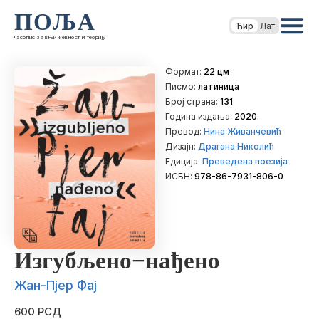
ПОЉА
Ћир
Лат
часопис за књижевност и теорију
Формат:
22 цм
Писмо:
латиница
Број страна:
131
Година издања:
2020.
Превод:
Нина Живанчевић
Дизајн:
Драгана Николић
Едиција:
Преведена поезија
ИСБН:
978-86-7931-806-0
Изгубљено−нађено
Жан-Пјер Фај
600 РСД