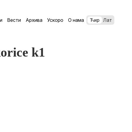
и
Вести
Архива
Ускоро
О нама
Ћир
Лат
orice k1