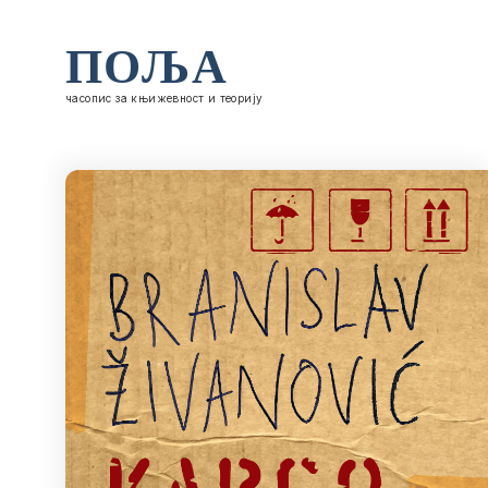
ПОЉА
часопис за књижевност и теорију