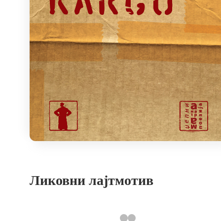
Ликовни лајтмотив