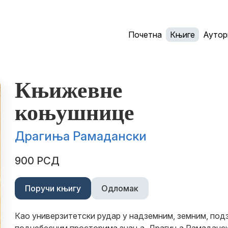
Почетна
Књиге
Аутор
Књижевне
коњушнице
Драгиња Рамадански
900 РСД
Поручи књигу
Одломак
Као универзитетски рудар у надземним, земним, под