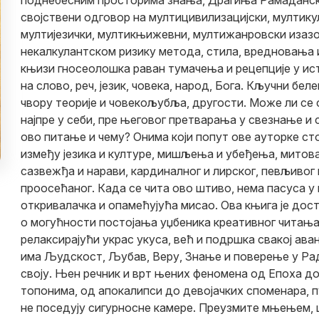
поднебесним просторима знања, Драгиња Рамаданс
својствени одговор на мултицивилизацијски, мултик
мултијезички, мултикњижевни, мултижанровски изазо
некалкулантском ризику метода, стила, вредновања и
књизи гносеолошка раван тумачења и рецепције у ист
на слово, реч, језик, човека, народ, Бога. Кључни белег
чвору теорије и човекољубља, другости. Може ли се
најпре у себи, пре његовог претварања у свезнање 
ово питање и чему? Онима који попут ове ауторке ст
између језика и културе, мишљења и убеђења, митова
сазвежђа и нарави, кардиналног и лирског, певљивог 
проосећаног. Када се чита ово штиво, нема пасуса у 
откривалачка и опамећујућа мисао. Ова књига је дос
о могућности постојања уџбеника креативног читања.
релаксирајући украс укуса, већ и подршка свакој ава
има Људскост, Љубав, Веру, Знање и поверење у Рад
своју. Њен речник и врт њених феномена од Епоха д
топонима, од апокалипси до девојачких споменара, 
не поседују сигурносне камере. Преузмите мњењем,