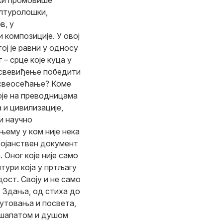
ки промовише
ултуролошки,
в, у
 композиције. У овој
ој је равни у односу
 – срце које куца у
 свевиђење победити
и свеосећање? Коме
оје на преводницама
 и цивилизације,
и научно
њему у ком није нека
тојанствен документ
 Оног које није само
нтури која у пртљагу
ост. Своју и не само
о Здања, од стиха до
путовања и посвета,
 шапатом и душом