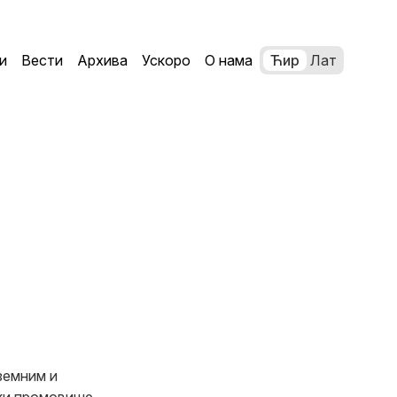
и
Вести
Архива
Ускоро
О нама
Ћир
Лат
земним и