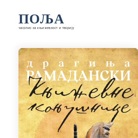
ПОЉА
часопис за књижевност и теорију