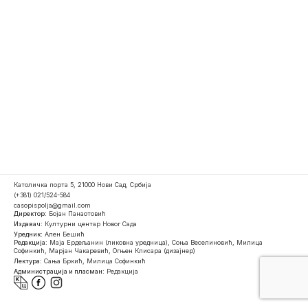
Католичка порта 5, 21000 Нови Сад, Србија
(+381) 021/524-584
casopispolja@gmail.com
Директор:
Бојан Панаотовић
Издавач:
Културни центар Новог Сада
Уредник:
Ален Бешић
Редакција:
Маја Ердељанин (ликовна уредница), Соња Веселиновић, Милица
Софинкић, Марјан Чакаревић, Огњен Клисара (дизајнер)
Лектура:
Сања Бркић, Милица Софинкић
Администрација и пласман:
Редакција