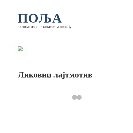
ПОЉА
часопис за књижевност и теорију
Ликовни лајтмотив