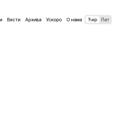
и
Вести
Архива
Ускоро
О нама
Ћир
Лат