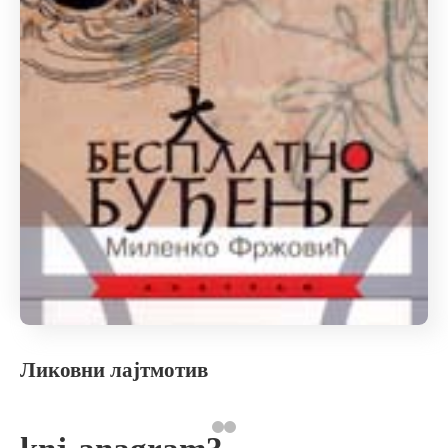
Ликовни лајтмотив