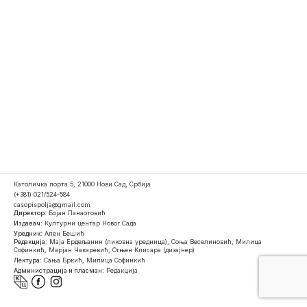
Католичка порта 5, 21000 Нови Сад, Србија
(+381) 021/524-584
casopispolja@gmail.com
Директор:
Бојан Панаотовић
Издавач:
Културни центар Новог Сада
Уредник:
Ален Бешић
Редакција:
Маја Ердељанин (ликовна уредница), Соња Веселиновић, Милица
Софинкић, Марјан Чакаревић, Огњен Клисара (дизајнер)
Лектура:
Сања Бркић, Милица Софинкић
Администрација и пласман:
Редакција