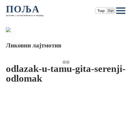
ПОЉА
Ћир
Лат
часопис за књижевност и теорију
Ликовни лајтмотив
odlazak-u-tamu-gita-serenji-
odlomak