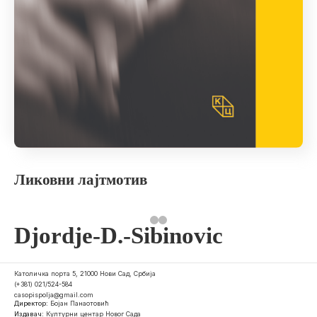
Ликовни лајтмотив
Djordje-D.-Sibinovic
Католичка порта 5, 21000 Нови Сад, Србија
(+381) 021/524-584
casopispolja@gmail.com
Директор:
Бојан Панаотовић
Издавач:
Културни центар Новог Сада