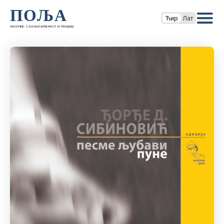
ПОЉА
Ћир
Лат
часопис за књижевност и теорију