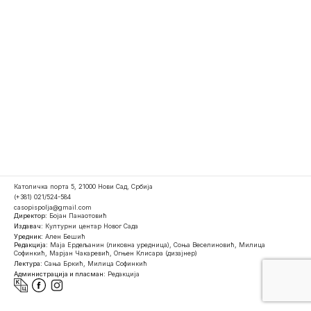
Католичка порта 5, 21000 Нови Сад, Србија
(+381) 021/524-584
casopispolja@gmail.com
Директор:
Бојан Панаотовић
Издавач:
Културни центар Новог Сада
Уредник:
Ален Бешић
Редакција:
Маја Ердељанин (ликовна уредница), Соња Веселиновић, Милица
Софинкић, Марјан Чакаревић, Огњен Клисара (дизајнер)
Лектура:
Сања Бркић, Милица Софинкић
Администрација и пласман:
Редакција