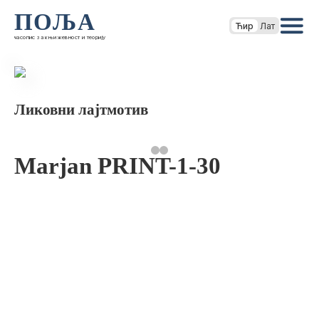
ПОЉА
Ћир
Лат
часопис за књижевност и теорију
Ликовни лајтмотив
Marjan PRINT-1-30