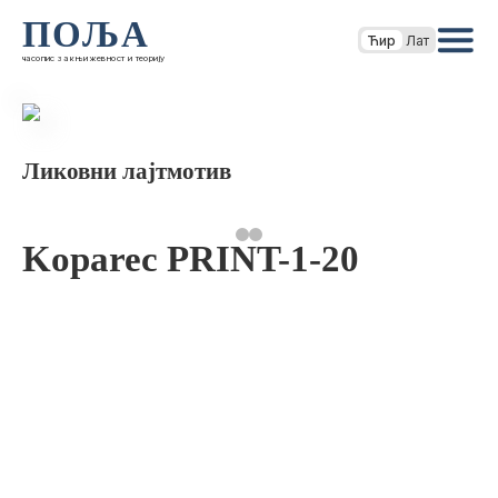
ПОЉА
Ћир
Лат
часопис за књижевност и теорију
Ликовни лајтмотив
Koparec PRINT-1-20