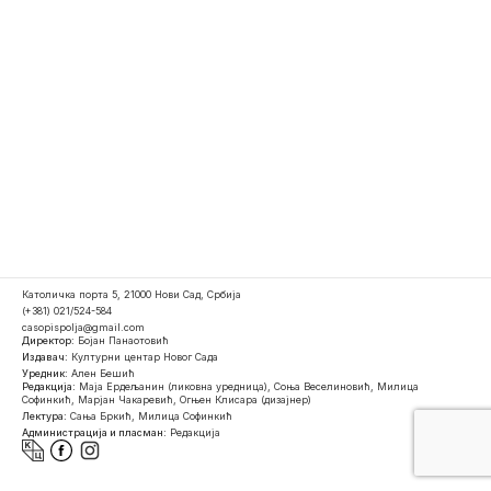
Католичка порта 5, 21000 Нови Сад, Србија
(+381) 021/524-584
casopispolja@gmail.com
Директор:
Бојан Панаотовић
Издавач:
Културни центар Новог Сада
Уредник:
Ален Бешић
Редакција:
Маја Ердељанин (ликовна уредница), Соња Веселиновић, Милица
Софинкић, Марјан Чакаревић, Огњен Клисара (дизајнер)
Лектура:
Сања Бркић, Милица Софинкић
Администрација и пласман:
Редакција