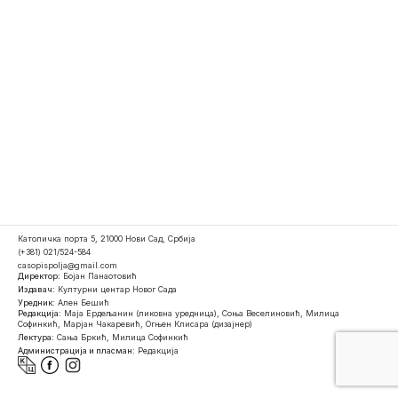
Католичка порта 5, 21000 Нови Сад, Србија
(+381) 021/524-584
casopispolja@gmail.com
Директор:
Бојан Панаотовић
Издавач:
Културни центар Новог Сада
Уредник:
Ален Бешић
Редакција:
Маја Ердељанин (ликовна уредница), Соња Веселиновић, Милица
Софинкић, Марјан Чакаревић, Огњен Клисара (дизајнер)
Лектура:
Сања Бркић, Милица Софинкић
Администрација и пласман:
Редакција