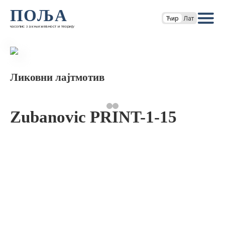
ПОЉА
Ћир
Лат
часопис за књижевност и теорију
Ликовни лајтмотив
Zubanovic PRINT-1-15