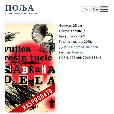
ПОЉА
Ћир
Лат
часопис за књижевност и теорију
Формат:
25 цм
Писмо:
латиница
Број страна:
593
Година издања:
2018.
Дизајн:
Драгана Николић
Едиција:
Капитал
ИСБН:
978-86-7931-668-4