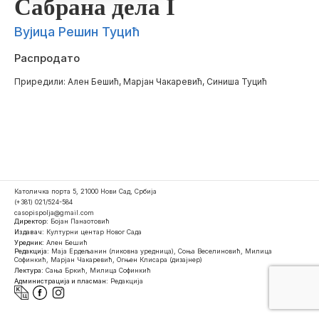
Сабрана дела I
Вујица Решин Туцић
Распродато
Приредили: Ален Бешић, Марјан Чакаревић, Синиша Туцић
Католичка порта 5, 21000 Нови Сад, Србија
(+381) 021/524-584
casopispolja@gmail.com
Директор:
Бојан Панаотовић
Издавач:
Културни центар Новог Сада
Уредник:
Ален Бешић
Редакција:
Маја Ердељанин (ликовна уредница), Соња Веселиновић, Милица
Софинкић, Марјан Чакаревић, Огњен Клисара (дизајнер)
Лектура:
Сања Бркић, Милица Софинкић
Администрација и пласман:
Редакција