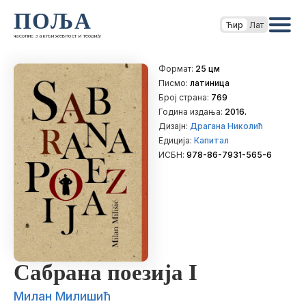
ПОЉА
Ћир
Лат
часопис за књижевност и теорију
Формат:
25 цм
Писмо:
латиница
Број страна:
769
Година издања:
2016.
Дизајн:
Драгана Николић
Едиција:
Капитал
ИСБН:
978-86-7931-565-6
Сабрана поезија I
Милан Милишић