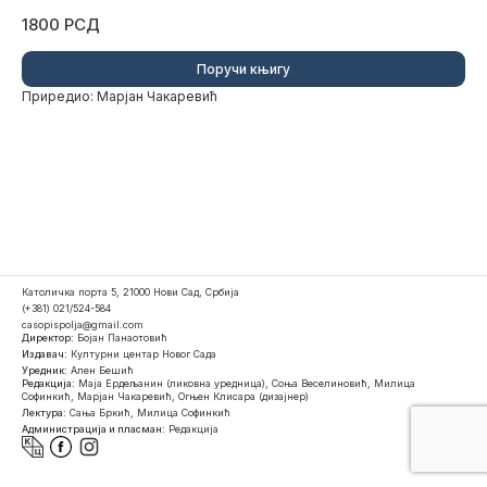
1800 РСД
Поручи књигу
Приредио: Марјан Чакаревић
Католичка порта 5, 21000 Нови Сад, Србија
(+381) 021/524-584
casopispolja@gmail.com
Директор:
Бојан Панаотовић
Издавач:
Културни центар Новог Сада
Уредник:
Ален Бешић
Редакција:
Маја Ердељанин (ликовна уредница), Соња Веселиновић, Милица
Софинкић, Марјан Чакаревић, Огњен Клисара (дизајнер)
Лектура:
Сања Бркић, Милица Софинкић
Администрација и пласман:
Редакција