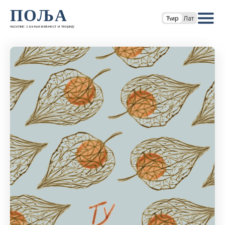
ПОЉА
Ћир
Лат
часопис за књижевност и теорију