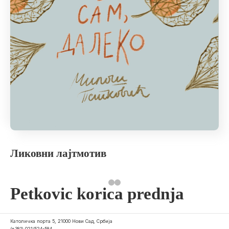
Ликовни лајтмотив
Petkovic korica prednja
Католичка порта 5, 21000 Нови Сад, Србија
(+381) 021/524-584