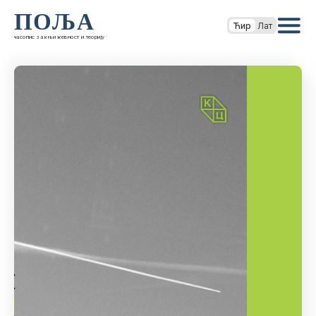
ПОЉА
Ћир
Лат
часопис за књижевност и теорију