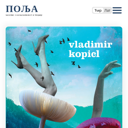
ПОЉА
Ћир
Лат
часопис за књижевност и теорију