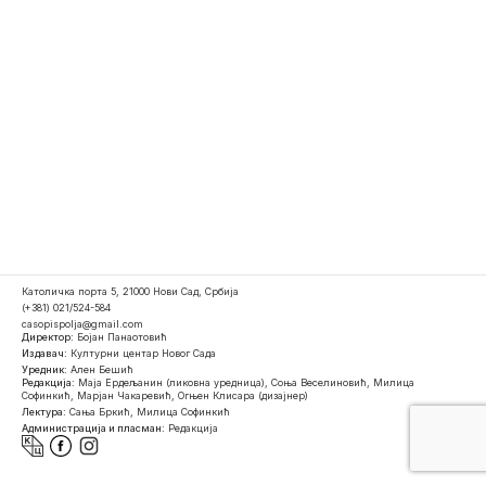
Католичка порта 5, 21000 Нови Сад, Србија
(+381) 021/524-584
casopispolja@gmail.com
Директор:
Бојан Панаотовић
Издавач:
Културни центар Новог Сада
Уредник:
Ален Бешић
Редакција:
Маја Ердељанин (ликовна уредница), Соња Веселиновић, Милица
Софинкић, Марјан Чакаревић, Огњен Клисара (дизајнер)
Лектура:
Сања Бркић, Милица Софинкић
Администрација и пласман:
Редакција