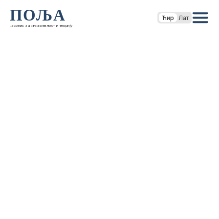
ПОЉА
Ћир
Лат
часопис за књижевност и теорију