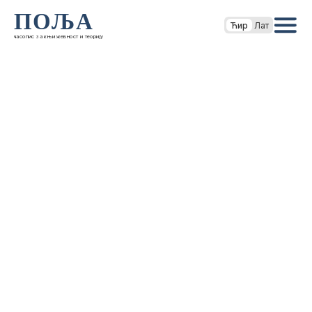
ПОЉА
Ћир
Лат
часопис за књижевност и теорију