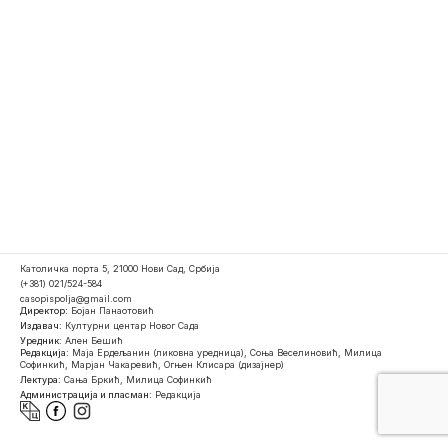
Католичка порта 5, 21000 Нови Сад, Србија
(+381) 021/524-584
casopispolja@gmail.com
Директор:
Бојан Панаотовић
Издавач:
Културни центар Новог Сада
Уредник:
Ален Бешић
Редакција:
Маја Ердељанин (ликовна уредница), Соња Веселиновић, Милица
Софинкић, Марјан Чакаревић, Огњен Клисара (дизајнер)
Лектура:
Сања Бркић, Милица Софинкић
Администрација и пласман:
Редакција