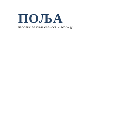
ПОЉА
часопис за књижевност и теорију