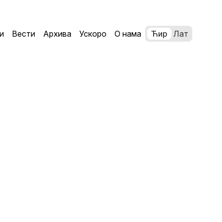
и
Вести
Архива
Ускоро
О нама
Ћир
Лат