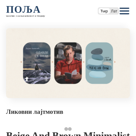
ПОЉА
Ћир
Лат
часопис за књижевност и теорију
Ликовни лајтмотив
Beige And Brown Minimalist