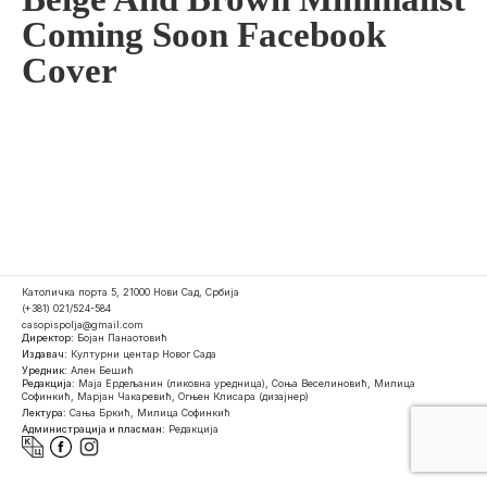
Coming Soon Facebook
Cover
Католичка порта 5, 21000 Нови Сад, Србија
(+381) 021/524-584
casopispolja@gmail.com
Директор:
Бојан Панаотовић
Издавач:
Културни центар Новог Сада
Уредник:
Ален Бешић
Редакција:
Маја Ердељанин (ликовна уредница), Соња Веселиновић, Милица
Софинкић, Марјан Чакаревић, Огњен Клисара (дизајнер)
Лектура:
Сања Бркић, Милица Софинкић
Администрација и пласман:
Редакција