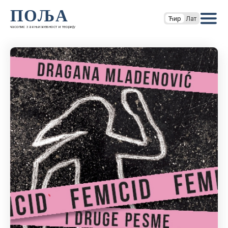
ПОЉА
Ћир
Лат
часопис за књижевност и теорију