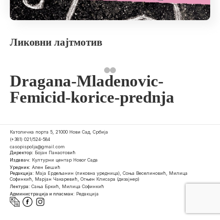
Ликовни лајтмотив
Dragana-Mladenovic-
Femicid-korice-prednja
Католичка порта 5, 21000 Нови Сад, Србија
(+381) 021/524-584
casopispolja@gmail.com
Директор:
Бојан Панаотовић
Издавач:
Културни центар Новог Сада
Уредник:
Ален Бешић
Редакција:
Маја Ердељанин (ликовна уредница), Соња Веселиновић, Милица
Софинкић, Марјан Чакаревић, Огњен Клисара (дизајнер)
Лектура:
Сања Бркић, Милица Софинкић
Администрација и пласман:
Редакција