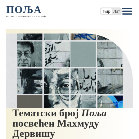
ПОЉА
Ћир
Лат
часопис за књижевност и теорију
Тематски број
Поља
посвећен Махмуду
Дервишу