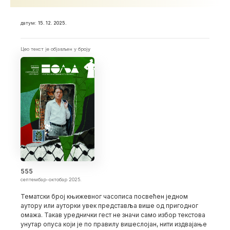
датум:
15. 12. 2025.
Цео текст је објављен у броју
555
септембар‒октобар 2025.
Тематски број књижевног часописа посвећен једном
аутору или ауторки увек представља више од пригодног
омажа. Такав уреднички гест не значи само избор текстова
унутар опуса који је по правилу вишеслојан, нити издвајање