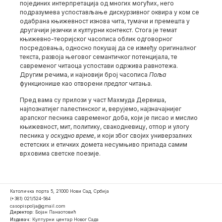
појединих интерпретација од многих могућих, него
подразумева успостављање дискурзивног оквира у ком се
одабрана књижевност изнова чита, тумачи и премешта у
другачији језички и културни контекст. Стога је темат
књижевно-теоријског часописа облик одговорног
посредовања, односно покушај да се између оригиналног
текста, развоја његовог семантичког потенцијала, те
савременог читаоца успостави одржива равнотежа.
Другим речима, и најновији број часописа
Поља
функционише као отворени
предлог
читања.
Пред вама су прилози у част Махмуда Дервиша,
најпознатијег палестинског и, верујемо, најзначајнијег
арапског песника савременог доба, који је писао и мислио
књижевност, мит, политику, свакодневицу, отпор и улогу
песника у
оскудно време
, и који због својих универзалних
естетских и етичких домета несумњиво припада самим
врховима светске поезије.
Католичка порта 5, 21000 Нови Сад, Србија
(+381) 021/524-584
casopispolja@gmail.com
Директор:
Бојан Панаотовић
Издавач:
Културни центар Новог Сада