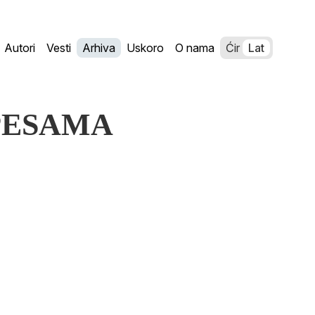
Autori
Vesti
Arhiva
Uskoro
O nama
Ćir
Lat
T PESAMA