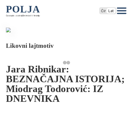
POLJA
Ćir
Lat
časopis za književnost i teoriju
Likovni lajtmotiv
Jara Ribnikar:
BEZNAČAJNA ISTORIJA;
Miodrag Todorović: IZ
DNEVNIKA