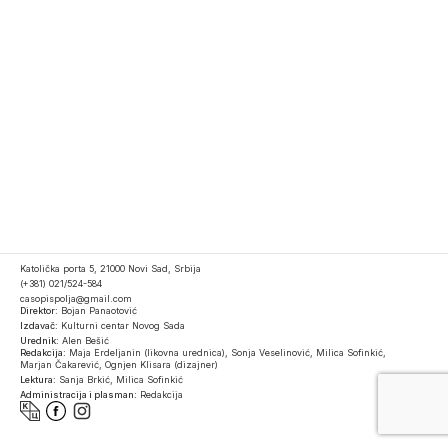
Katolička porta 5, 21000 Novi Sad, Srbija
(+381) 021/524-584
casopispolja@gmail.com
Direktor:
Bojan Panaotović
Izdavač:
Kulturni centar Novog Sada
Urednik:
Alen Bešić
Redakcija:
Maja Erdeljanin (likovna urednica), Sonja Veselinović, Milica Sofinkić,
Marjan Čakarević, Ognjen Klisara (dizajner)
Lektura:
Sanja Brkić, Milica Sofinkić
Administracija i plasman:
Redakcija