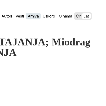
Autori
Vesti
Arhiva
Uskoro
O nama
Ćir
Lat
STAJANJA; Miodrag
NJA