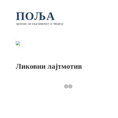
ПОЉА
часопис за књижевност и теорију
Ликовни лајтмотив