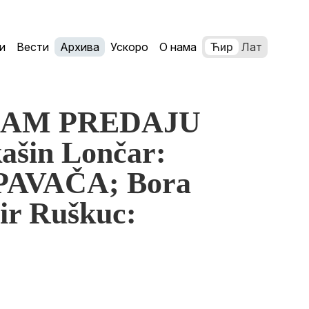
и
Вести
Архива
Ускоро
О нама
Ћир
Лат
 NAM PREDAJU
šin Lončar:
AVAČA; Bora
ir Ruškuc: