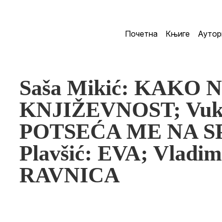
Почетна
Књиге
Аутор
Saša Mikić: KAKO
KNJIŽEVNOST; Vuka
POTSEĆA ME NA SP
Plavšić: EVA; Vladim
RAVNICA