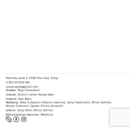
Katolička porta 5, 21000 Novi Sad, Srbija
(+381) 021/524-584
casopispolja@gmail.com
Direktor:
Bojan Panaotović
Izdavač:
Kulturni centar Novog Sada
Urednik:
Alen Bešić
Redakcija:
Maja Erdeljanin (likovna urednica), Sonja Veselinović, Milica Sofinkić,
Marjan Čakarević, Ognjen Klisara (dizajner)
Lektura:
Sanja Brkić, Milica Sofinkić
Administracija i plasman:
Redakcija