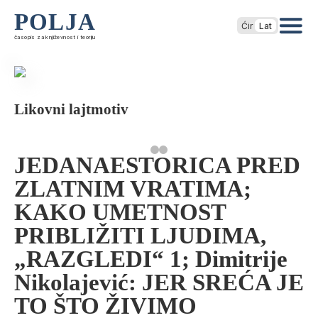
POLJA
Ćir
Lat
časopis za književnost i teoriju
Likovni lajtmotiv
JEDANAESTORICA PRED
ZLATNIM VRATIMA;
KAKO UMETNOST
PRIBLIŽITI LJUDIMA,
„RAZGLEDI“ 1; Dimitrije
Nikolajević: JER SREĆA JE
TO ŠTO ŽIVIMO