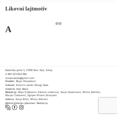
Likovni lajtmotiv
A
Katolička porta 5, 21000 Novi Sad, Srbija
(+381) 021/524-584
casopispolja@gmail.com
Direktor:
Bojan Panaotović
Izdavač:
Kulturni centar Novog Sada
Urednik:
Alen Bešić
Redakcija:
Maja Erdeljanin (likovna urednica), Sonja Veselinović, Milica Sofinkić,
Marjan Čakarević, Ognjen Klisara (dizajner)
Lektura:
Sanja Brkić, Milica Sofinkić
Administracija i plasman:
Redakcija