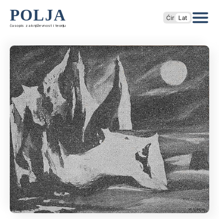
POLJA
Ćir
Lat
časopis za književnost i teoriju